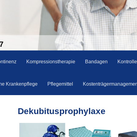
7
ontinenz
Kompressionstherapie
Bandagen
Kontroll
he Krankenpflege
Pflegemittel
Kostenträgermanagemen
Dekubitusprophylaxe